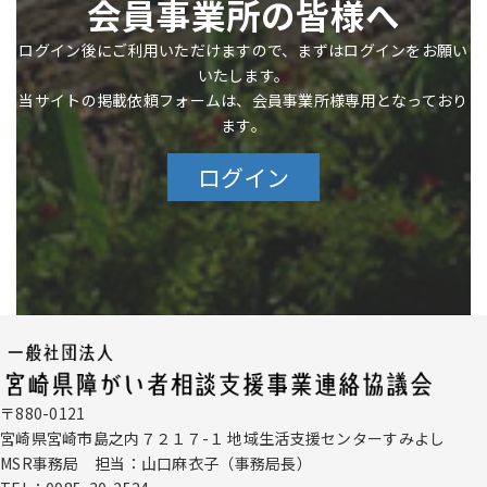
会員事業所の皆様へ
ログイン後にご利用いただけますので、まずはログインをお願い
いたします。
当サイトの掲載依頼フォームは、会員事業所様専用となっており
ます。
ログイン
〒880-0121
宮崎県宮崎市島之内７２１７-１
地域生活支援センターすみよし
MSR事務局
担当：山口麻衣子（
事務局
長）