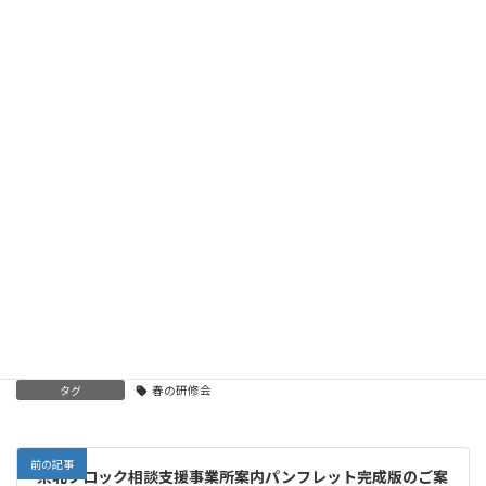
ルを体験しました！
研修・セミナー
、
お知らせ
カテゴリー
県北
ブロック（情報）
県北
セミナー・研修
タグ
春の研修会
前の記事
県北ブロック相談支援事業所案内パンフレット完成版のご案