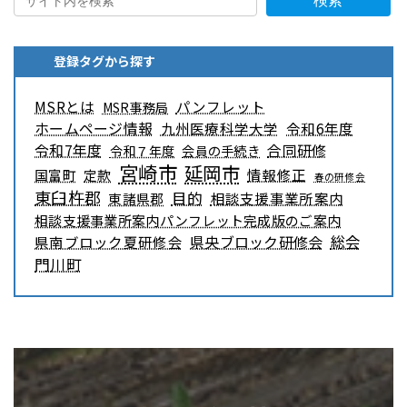
検索
登録タグから探す
MSRとは
パンフレット
MSR事務局
ホームページ情報
九州医療科学大学
令和6年度
令和7年度
合同研修
令和７年度
会員の手続き
宮崎市
延岡市
情報修正
国富町
定款
春の研修会
東臼杵郡
目的
相談支援事業所案内
東諸県郡
相談支援事業所案内パンフレット完成版のご案内
県央ブロック研修会
総会
県南ブロック夏研修会
門川町