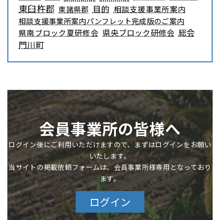
東臼杵郡
目的
相談支援事業所案内
東諸県郡
相談支援事業所案内パンフレット完成版のご案内
県央ブロック研修会
総会
県南ブロック夏研修会
門川町
会員事業所の皆様へ
ログイン後にご利用いただけますので、まずはログインをお願い
いたします。
当サイトの掲載依頼フォームは、会員事業所様専用となっており
ます。
ログイン