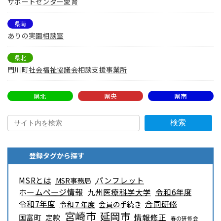
サポートセンター愛育
県南
ありの実園相談室
県北
門川町社会福祉協議会相談支援事業所
県北
県央
県南
検索
登録タグから探す
MSRとは
パンフレット
MSR事務局
ホームページ情報
九州医療科学大学
令和6年度
令和7年度
合同研修
令和７年度
会員の手続き
宮崎市
延岡市
情報修正
国富町
定款
春の研修会