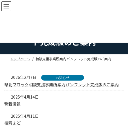
コ
ナ
ン
ビ
テ
ゲ
ン
ー
ツ
シ
相談支援事業所案内パンフレッ
へ
ョ
ス
ン
ト完成版のご案内
キ
に
ッ
移
プ
動
トップページ
相談支援事業所案内パンフレット完成版のご案内
2026年2月7日
お知らせ
県北ブロック相談支援事業所案内パンフレット完成版のご案内
2025年4月14日
新着情報
2025年4月11日
検索まど