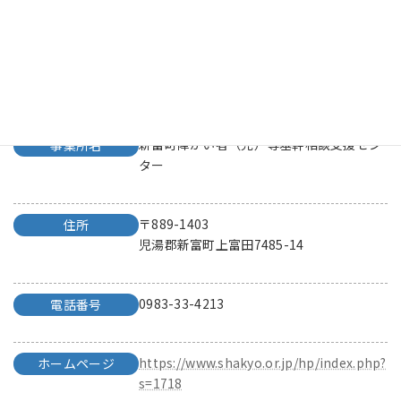
県央
ブロック
社会福祉法人 新富町社会福祉協議会
法人・団体名
新富町障がい者（児）等基幹相談支援セン
事業所名
ター
〒889-1403
住所
児湯郡新富町上富田7485-14
0983-33-4213
電話番号
https://www.shakyo.or.jp/hp/index.php?
ホームページ
s=1718