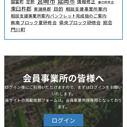
宮崎市
延岡市
情報修正
国富町
定款
春の研修会
東臼杵郡
目的
相談支援事業所案内
東諸県郡
相談支援事業所案内パンフレット完成版のご案内
県央ブロック研修会
総会
県南ブロック夏研修会
門川町
会員事業所の皆様へ
ログイン後にご利用いただけますので、まずはログインをお願い
いたします。
当サイトの掲載依頼フォームは、会員事業所様専用となっており
ます。
ログイン