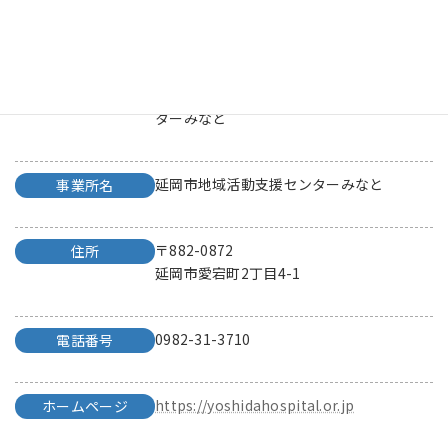
県北
ブロック
医療法人建悠会 延岡市地域活動支援セン
法人・団体名
ターみなと
延岡市地域活動支援センターみなと
事業所名
〒882-0872
住所
延岡市愛宕町2丁目4-1
0982-31-3710
電話番号
https://yoshidahospital.or.jp
ホームページ