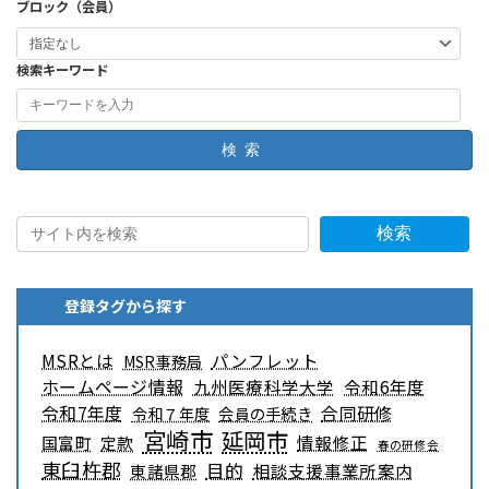
ブロック（会員）
検索キーワード
検索
検索
登録タグから探す
MSRとは
パンフレット
MSR事務局
ホームページ情報
九州医療科学大学
令和6年度
令和7年度
合同研修
令和７年度
会員の手続き
宮崎市
延岡市
情報修正
国富町
定款
春の研修会
東臼杵郡
目的
相談支援事業所案内
東諸県郡