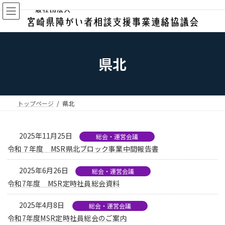
コ
ナ
ン
ビ
テ
ゲ
ン
ー
ツ
シ
へ
ョ
県北
ス
ン
キ
に
ッ
移
プ
動
トップページ
県北
2025年11月25日
総会・運営会議
令和７年度 MSR県北ブロック事業中間報告書
2025年6月26日
総会・運営会議
令和7年度 MSR定時社員総会資料
2025年4月8日
総会・運営会議
令和7年度MSR定時社員総会のご案内