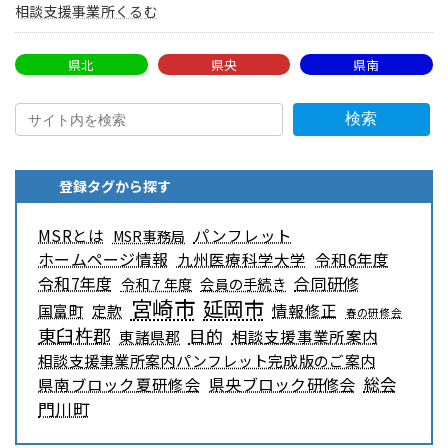
相談支援事業所くるむ
県北
県央
県南
検索
登録タグから探す
MSRとは
パンフレット
MSR事務局
ホームページ情報
九州医療科学大学
令和6年度
令和7年度
合同研修
令和７年度
会員の手続き
宮崎市
延岡市
情報修正
国富町
定款
春の研修会
東臼杵郡
目的
相談支援事業所案内
東諸県郡
相談支援事業所案内パンフレット完成版のご案内
県央ブロック研修会
総会
県南ブロック夏研修会
門川町