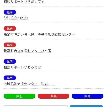
相談サポートさらだカフェ
県南
SMILE StarKids
県央
高鍋町障がい者（児）等基幹相談支援センター
県央
新富町自立支援センターび〜玉
県南
相談サポートいちゃりば
県南
地域活動支援センター「和み」
県北
県央
県南