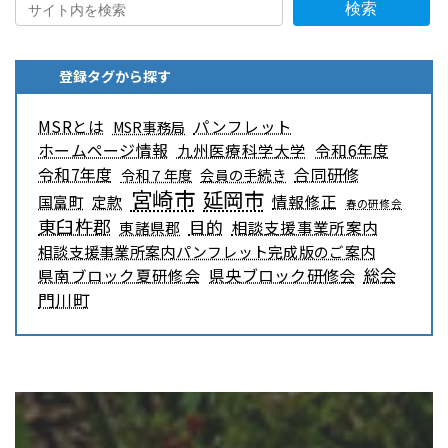
検索
登録タグから探す
MSRとは
パンフレット
MSR事務局
ホームページ情報
九州医療科学大学
令和6年度
令和7年度
合同研修
令和７年度
会員の手続き
宮崎市
延岡市
情報修正
国富町
定款
春の研修会
東臼杵郡
目的
相談支援事業所案内
東諸県郡
相談支援事業所案内パンフレット完成版のご案内
県央ブロック研修会
総会
県南ブロック夏研修会
門川町