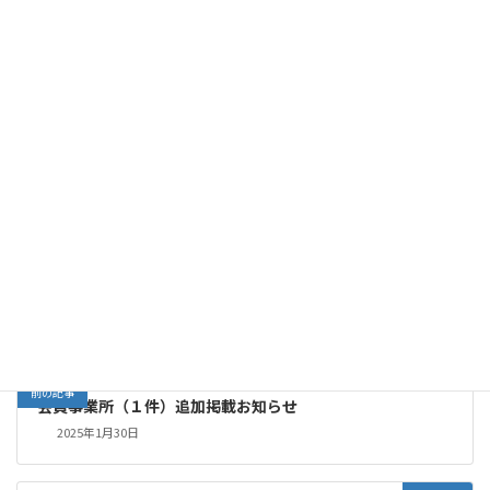
関連記事
ホームページ掲載依頼（会議・セミナー等）について
2024年11月21日
ホームページ開設のご挨拶
2024年11月1日
お知らせ
カテゴリー
会員
会員区分（情報）
県北
、
県央
、
県南
ブロック（情報）
タグ
ホームページ情報
前の記事
会員事業所（１件）追加掲載お知らせ
2025年1月30日