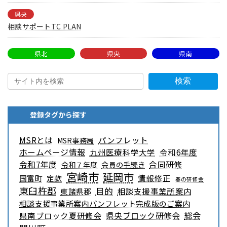
県央
相談サポートTC PLAN
県北
県央
県南
検索
登録タグから探す
MSRとは
パンフレット
MSR事務局
ホームページ情報
九州医療科学大学
令和6年度
令和7年度
合同研修
令和７年度
会員の手続き
宮崎市
延岡市
情報修正
国富町
定款
春の研修会
東臼杵郡
目的
相談支援事業所案内
東諸県郡
相談支援事業所案内パンフレット完成版のご案内
県央ブロック研修会
総会
県南ブロック夏研修会