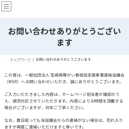
コ
ナ
ン
ビ
テ
ゲ
ン
ー
ツ
シ
お問い合わせありがとうござい
へ
ョ
ス
ン
ます
キ
に
ッ
移
プ
動
トップページ
お問い合わせありがとうございます
この度は、一般社団法人 宮崎県障がい者相談支援事業連絡協議会
（MSR）へお問い合わせいただき、誠にありがとうございます。
ご入力いただきました内容は、ホームページ担当者が確認のう
え、順次対応させていただきます。内容によりお時間を頂戴する
場合がございますが、何卒ご了承ください。
なお、数日経っても当協議会からの連絡がない場合は、恐れ入り
ますが再度ご連絡いただけますと幸いです。