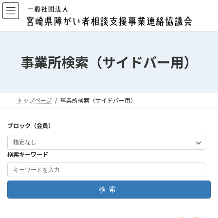
コ
ナ
ン
ビ
テ
ゲ
ン
ー
ツ
シ
へ
ョ
事業所検索（サイドバー用）
ス
ン
キ
に
ッ
移
プ
動
トップページ
事業所検索（サイドバー用）
ブロック（会員）
検索キーワード
検索