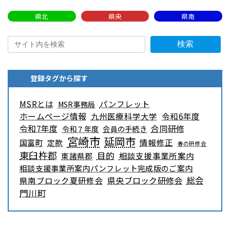
県北
県央
県南
検索
登録タグから探す
MSRとは
パンフレット
MSR事務局
ホームページ情報
九州医療科学大学
令和6年度
令和7年度
合同研修
令和７年度
会員の手続き
宮崎市
延岡市
情報修正
国富町
定款
春の研修会
東臼杵郡
目的
相談支援事業所案内
東諸県郡
相談支援事業所案内パンフレット完成版のご案内
県央ブロック研修会
総会
県南ブロック夏研修会
門川町