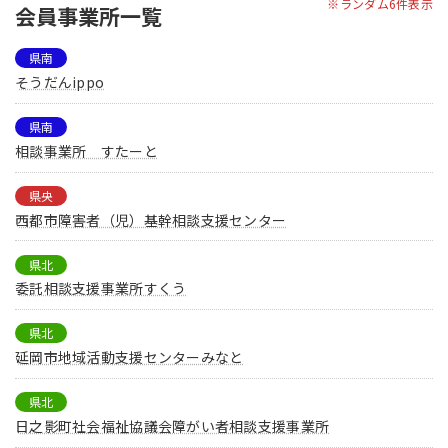
※ランダム6件表示
会員事業所一覧
県南
そうだんippo
県南
相談事業所 すたーと
県央
西都市障害者（児）基幹相談支援センター
県北
委託相談支援事業所すくう
県北
延岡市地域活動支援センターみなと
県北
日之影町社会福祉協議会障がい者相談支援事業所